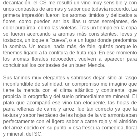
decantación, el CS me resultó un vino muy sensible y con
unos contrastes de aromas y sabor que todavía recuerdo. La
primera impresión fueron los aromas tímidos y delicados a
flores, como pueden ser las lilas u otras semejantes, de
color purpúrea, como las violetas. Tras un tiempo en la copa
se fueron acercando a aromas más consistentes, leves y
tostados, un toque a ¨cueva¨, o a un lugar donde predomina
la sombra. Un toque, nada más, de foie, quizás porque lo
tenemos ligado a la confitura de fruta roja. En ese momento
los aromas florales retroceden, vuelven a aparecer para
concluir así los contrastes de un buen Mencía.
Sus taninos muy elegantes y sabrosos dejan sitio al rasgo
inconfundible de salinidad, un compromiso me imagino que
tiene la mencía con el clima atlántico y continental que
propicia la orografía y del suelo primordialmente mineral. El
plato que acompañó ese vino tan elocuente, las hojas de
parra rellenas de carne y arroz, fue tan correcto ya que la
textura y sabor herbáceo de las hojas de la vid armonizaban
perfectamente con el ligero sabor a carne roja y el almidón
del arroz cocido en su punto, y esa frescura comedida, floral
y mineral, del SC.