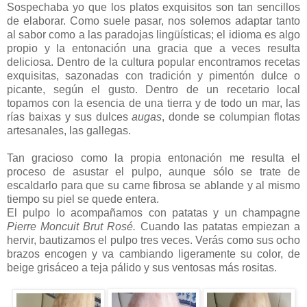
Sospechaba yo que los platos exquisitos son tan sencillos
de elaborar. Como suele pasar, nos solemos adaptar tanto
al sabor como a las paradojas lingüísticas; el idioma es algo
propio y la entonación una gracia que a veces resulta
deliciosa. Dentro de la cultura popular encontramos recetas
exquisitas, sazonadas con tradición y pimentón dulce o
picante, según el gusto. Dentro de un recetario local
topamos con la esencia de una tierra y de todo un mar, las
rías baixas y sus dulces
augas
, donde se columpian flotas
artesanales, las gallegas.
Tan gracioso como la propia entonación me resulta el
proceso de asustar el pulpo, aunque sólo se trate de
escaldarlo para que su carne fibrosa se ablande y al mismo
tiempo su piel se quede entera.
El pulpo lo acompañamos con patatas y un champagne
Pierre Moncuit Brut Rosé.
Cuando las patatas empiezan a
hervir, bautizamos el pulpo tres veces. Verás como sus ocho
brazos encogen y va cambiando ligeramente su color, de
beige grisáceo a teja pálido y sus ventosas más rositas.