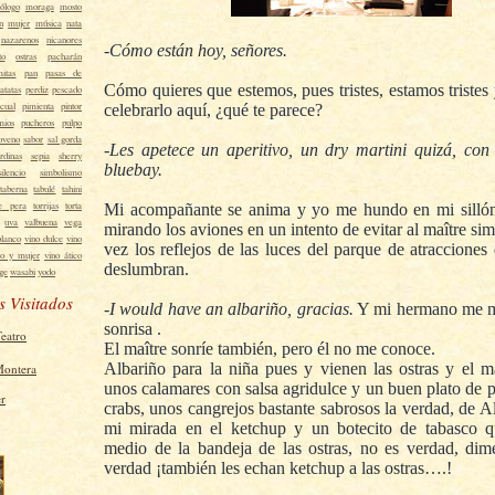
ólogo
moraga
mosto
n
mujer
música
nata
nazarenos
nicanores
-Cómo están hoy, señores.
to
ostras
pacharán
mitas
pan
pasas de
Cómo quieres que estemos, pues tristes, estamos tristes
atatas
perdiz
pescado
icual
pimienta
pintor
celebrarlo aquí, ¿qué te parece?
mios
pucheros
pulpo
loveno
sabor
sal gorda
-Les apetece un aperitivo, un dry martini quizá, con
rdinas
sepia
sherry
bluebay.
silencio
simbolismo
taberna
tabulé
tahini
e pera
torrijas
torta
Mi acompañante se anima y yo me hundo en mi silló
uva
valbuena
vega
mirando los aviones en un intento de evitar al maître sim
blanco
vino dulce
vino
vez los reflejos de las luces del parque de atracciones
no y mujer
vino ático
deslumbran.
age
wasabi
yodo
s Visitados
-I would have an albariño, gracias.
Y mi hermano me m
sonrisa .
Teatro
El maître sonríe también, pero él no me conoce.
Albariño para la niña pues y vienen las ostras y el ma
Montera
unos calamares con salsa agridulce y un buen plato de p
crabs, unos cangrejos bastante sabrosos la verdad, de A
mi mirada en el ketchup y un botecito de tabasco q
medio de la bandeja de las ostras, no es verdad, di
verdad ¡también les echan ketchup a las ostras….!