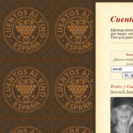
Cuent
Newsl
¿Quieres recibi
tu e
Textos y Cu
Georgia N. Xan