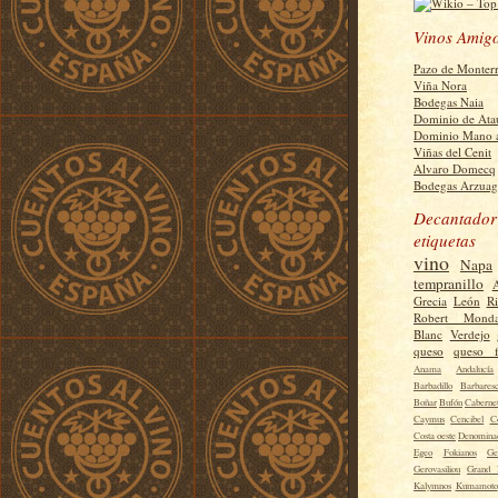
Vinos Amig
Pazo de Monter
Viña Nora
Bodegas Naia
Dominio de Ata
Dominio Mano 
Viñas del Cenit
Alvaro Domecq
Bodegas Arzuag
Decantador
etiquetas
vino
Napa
tempranillo
Grecia
León
R
Robert Monda
Blanc
Verdejo
queso
queso f
Anama
Andalucía
Barbadillo
Barbares
Boñar
Bufón
Caberne
Caymus
Cencibel
C
Costa oeste
Denominac
Egeo
Fokianos
Ge
Gerovasiliou
Grand 
Kalymnos
Kumamoto