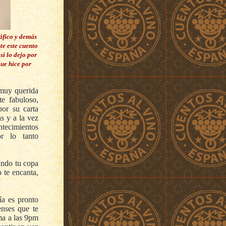
ráfico y demás
e este cuento
si lo dejo por
que hice por
 muy querida
e fabuloso,
por su carta
s y a la vez
ntecimientos
or lo tanto
ando tu copa
 te encanta,
ía es pronto
enses que te
ma a las 9pm