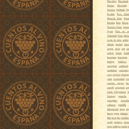
Macabeu
Macintosh
Martos
Mavroudi
Naoussa
Nebbiolo
Op
Pavlidis
Pero Xim
Moncuit Rosé
Piran
Riesling
Rota
Rueda
Semana Santa
Sono
Syrah
Tarta de tr
Valladolid
Viura
Zinfa
aceite de oliva
adobo
albarín
alcohol
alme
arrope
arroz
arte
as
azúcar
bamia
band
bazuqueo
berenjena
burbuja
butifarra
sauvignon
calabacín
madrileña
canciones
cava
cerveza
champa
color
cremosidad
cro
cuernos griegos
de
eme04
espaguetis
esp
estate Chrysohoou
f
fromage
ganache
garrapiñas
garrofón
culinaria
guindilla
hibernación
higos
ho
huevo
japon
judiones
libro
licor
lías
madrile
cerdo
manteca
masa
miga
milhojas
mirlos
m