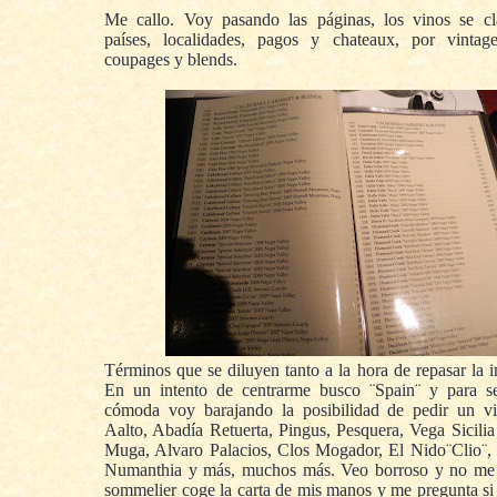
Me callo. Voy pasando las páginas, los vinos se cla
países, localidades, pagos y chateaux, por vintage
coupages y blends.
Términos que se diluyen tanto a la hora de repasar la in
En un intento de centrarme busco ¨Spain¨ y para s
cómoda voy barajando la posibilidad de pedir un vi
Aalto, Abadía Retuerta, Pingus, Pesquera, Vega Sicilia 
Muga, Alvaro Palacios, Clos Mogador, El Nido¨Clio¨, 
Numanthia y más, muchos más. Veo borroso y no me 
sommelier coge la carta de mis manos y me pregunta si 