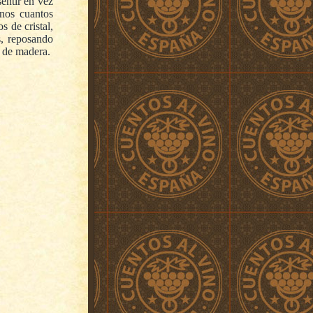
sentir en vez
nos cuantos
s de cristal,
s, reposando
s de madera.