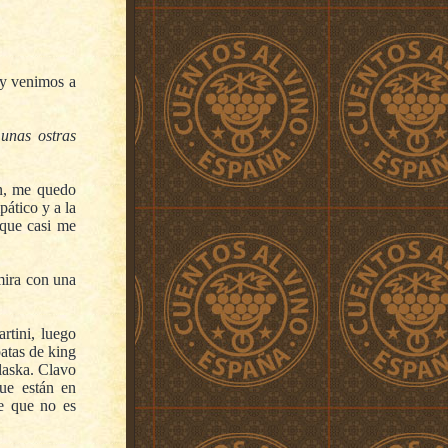
 y venimos a
 unas ostras
n, me quedo
pático y a la
 que casi me
ira con una
rtini, luego
atas de king
laska. Clavo
ue están en
me que no es