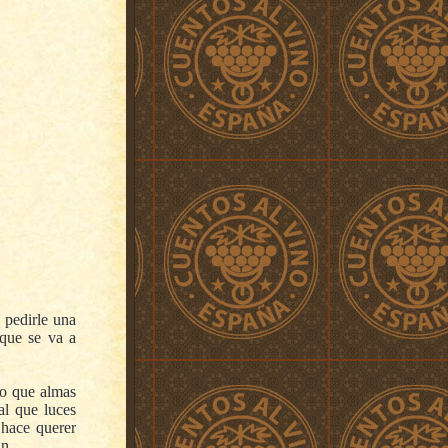
 pedirle una
 que se va a
no que almas
al que luces
 hace querer
n.