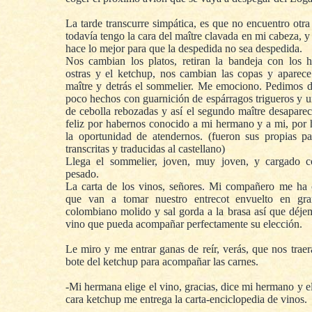
La tarde transcurre simpática, es que no encuentro otra
todavía tengo la cara del maître clavada en mi cabeza, 
hace lo mejor para que la despedida no sea despedida.
Nos cambian los platos, retiran la bandeja con los h
ostras y el ketchup, nos cambian las copas y aparec
maître y detrás el sommelier. Me emociono. Pedimos d
poco hechos con guarnición de espárragos trigueros y u
de cebolla rebozadas y así el segundo maître desaparec
feliz por habernos conocido a mi hermano y a mi, por 
la oportunidad de atendernos. (fueron sus propias pa
transcritas y traducidas al castellano)
Llega el sommelier, joven, muy joven, y cargado c
pesado.
La carta de los vinos, señores. Mi compañero me ha
que van a tomar nuestro entrecot envuelto en gr
colombiano molido y sal gorda a la brasa así que déjem
vino que pueda acompañar perfectamente su elección.
Le miro y me entrar ganas de reír, verás, que nos traer
bote del ketchup para acompañar las carnes.
-Mi hermana elige el vino, gracias, dice mi hermano y e
cara ketchup me entrega la carta-enciclopedia de vinos.