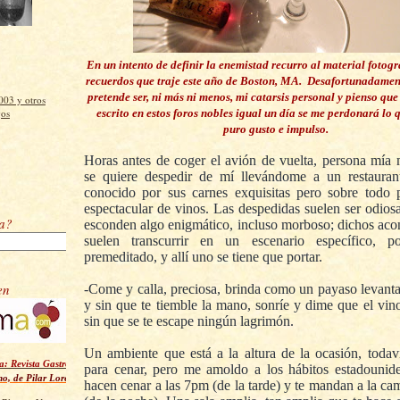
En un intento de definir la enemistad recurro al material fotog
recuerdos que traje este año de Boston, MA. Desafortunadament
pretende ser, ni más ni menos, mi catarsis personal y pienso que 
03 y otros
escrito en estos foros nobles igual un día se me perdonará lo 
os
puro gusto e impulso.
Horas antes de coger el avión de vuelta, persona mía
se quiere despedir de mí llevándome a un restaurant
conocido por sus carnes exquisitas pero sobre todo 
espectacular de vinos. Las despedidas suelen ser odiosa
ra?
esconden algo enigmático, incluso morboso; dichos aco
suelen transcurrir en un escenario específico, p
premeditado, y allí uno se tiene que portar.
en
-Come y calla, preciosa, brinda como un payaso levant
y sin que te tiemble la mano, sonríe y dime que el vino
sin que se te escape ningún lagrimón.
Un ambiente que está a la altura de la ocasión, todav
: Revista Gastronómica Digital
para cenar, pero me amoldo a los hábitos estadounid
no, de Pilar Lorenzo Richart
hacen cenar a las 7pm (de la tarde) y te mandan a la ca