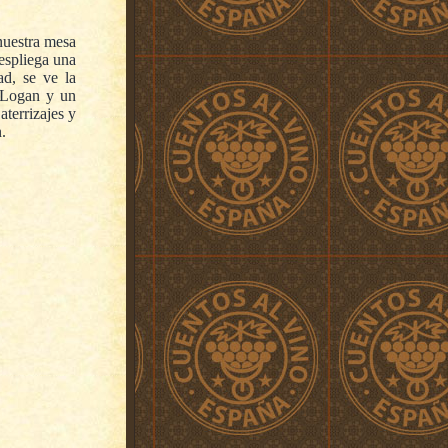
nuestra mesa
despliega una
ad, se ve la
o Logan y un
aterrizajes y
.