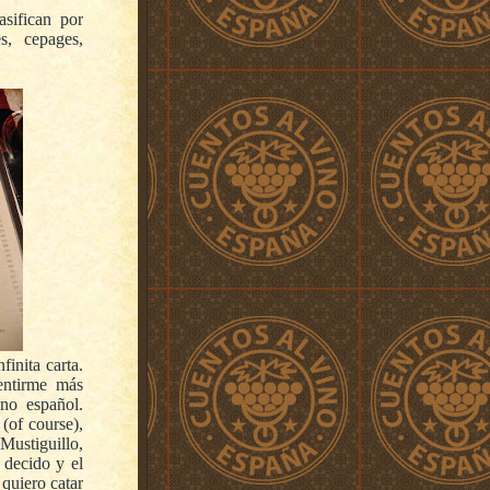
sifican por
s, cepages,
finita carta.
entirme más
no español.
(of course),
Mustiguillo,
decido y el
quiero catar