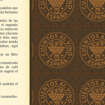
 palabra que
y mi hermano
ielos de las
e el segundo
os entrecots
nas cáscaras
e feliz, muy
haber tenido
labras, aquí
on un libro
 comunicado
ano de café
e sugerir el
á también el
l sommelier-