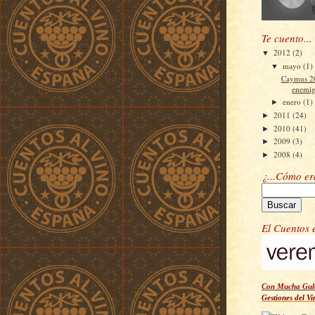
Te cuento...
2012
(2)
▼
mayo
(1)
▼
Caymus 20
enemig
enero
(1)
►
2011
(24)
►
2010
(41)
►
2009
(3)
►
2008
(4)
►
¿...Cómo e
El Cuentos 
Con Mucha Gula
Gestiones del Vi