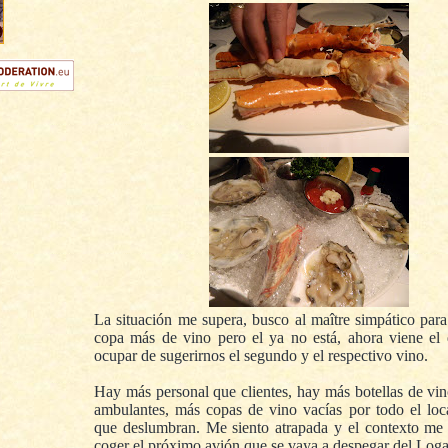
La situación me supera, busco al maître simpático para
copa más de vino pero el ya no está, ahora viene el
ocupar de sugerirnos el segundo y el respectivo vino.
Hay más personal que clientes, hay más botellas de vi
ambulantes, más copas de vino vacías por todo el loc
que deslumbran. Me siento atrapada y el contexto me
coger el próximo avión que se vaya a despegar del Loga