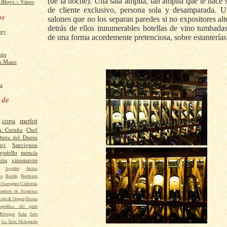
(de la noche). Una sala amplia, tan amplia que te hace 
de cliente exclusivo, persona sola y desamparada. U
os
salones que no los separan paredes si no expositores alto
detrás de ellos innumerables botellas de vino tumbada
rey
de una forma acordemente pretenciosa, sobre estantería
uta
a Mano
a
 de
copa
merlot
A Coruña
Chef
ibera del Duero
vi
Sauvignon
godello
mencía
eta
xinomavro
Asyrtiko
Atenas
co
Barolo
Bordeaux
t Sauvignon
California
ondado de Sequeiras
ión de Origen
Drama
opolítica del gusto
Bretagne
Italia
Jaén
La Tarta Malagueña