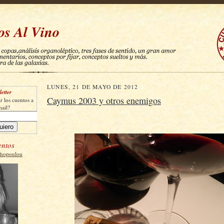
os Al Vino
LUNES, 21 DE MAYO DE 2012
etter
Caymus 2003 y otros enemigos
r los cuentos a
mail?
entos
thopoulou