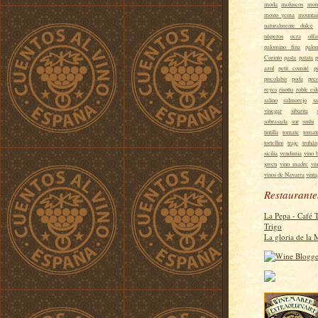
moda
moluscos
mon
mosto yema
mountai
naturalmente dulce
nísperos
ocra
olfa
palomino fina
palo
Corinto
pasta
patata
p
azul
petit comité
p
piscolabis
poda
pre
reyes
risotto
roble es
salino
salmorejo
sa
vinegar
sibarita
sobrasada
sur
sushi
tintilla
tomate
tomat
tortellini
traje
truhán
sicilia
vendimia
vino 
joven
vino madre
vi
vinos de Navarra
vint
Restaurante
La Pepa - Café 
Trigo
La gloria de la 