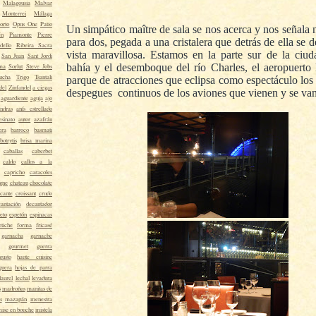
Malagousia
Malvar
Monterrei
Málaga
orto
Opus One
Patio
Un simpático maître de sala se nos acerca y nos señala 
én
Piamonte
Pierre
para dos, pegada a una cristalera que detrás de ella se 
dello
Ribeira Sacra
vista maravillosa. Estamos en la parte sur de la ciud
San Juan
Sant Jordi
bahía y el desemboque del río Charles, el aeropuert
ma
Sorlut
Steve Jobs
ucha
Trigo
Tsantali
parque de atracciones que eclipsa como espectáculo los 
del
Zinfandel
a ciegas
despegues continuos de los aviones que vienen y se van
aguardiente
aguja
ajo
ndras
anís estrellado
esinato
autor
azafrán
era
barroco
basmati
botrytis
brisa marina
caballas
caberbet
caldo
callos a la
capricho
caracoles
gne
chateau
chocolate
cante
croissant
crudo
cantación
decantador
eto
espetón
espinacas
etiche
forma
fricasé
garnacha
garnache
gourmet
guerra
gusto
haute cuisine
guera
hojas de parra
laurel
lechal
levadura
s
madroños
manitas de
s
mazapán
menestra
ise en bouche
mistela