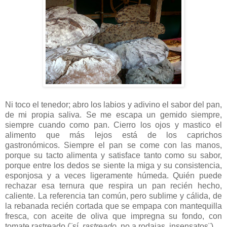
Ni toco el tenedor; abro los labios y adivino el sabor del pan,
de mi propia saliva. Se me escapa un gemido siempre,
siempre cuando como pan. Cierro los ojos y mastico el
alimento que más lejos está de los caprichos
gastronómicos. Siempre el pan se come con las manos,
porque su tacto alimenta y satisface tanto como su sabor,
porque entre los dedos se siente la miga y su consistencia,
esponjosa y a veces ligeramente húmeda. Quién puede
rechazar esa ternura que respira un pan recién hecho,
caliente. La referencia tan común, pero sublime y cálida, de
la rebanada recién cortada que se empapa con mantequilla
fresca, con aceite de oliva que impregna su fondo, con
tomate rastreado (¨sí,
rastreado
, no a rodajas, insensatos¨).