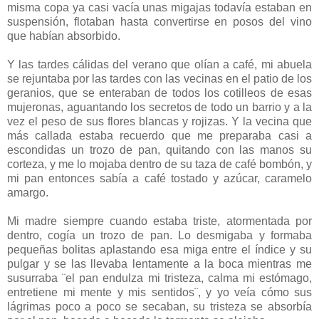
misma copa ya casi vacía unas migajas todavía estaban en
suspensión, flotaban hasta convertirse en posos del vino
que habían absorbido.
Y las tardes cálidas del verano que olían a café, mi abuela
se rejuntaba por las tardes con las vecinas en el patio de los
geranios, que se enteraban de todos los cotilleos de esas
mujeronas, aguantando los secretos de todo un barrio y a la
vez el peso de sus flores blancas y rojizas. Y la vecina que
más callada estaba recuerdo que me preparaba casi a
escondidas un trozo de pan, quitando con las manos su
corteza, y me lo mojaba dentro de su taza de café bombón, y
mi pan entonces sabía a café tostado y azúcar, caramelo
amargo.
Mi madre siempre cuando estaba triste, atormentada por
dentro, cogía un trozo de pan. Lo desmigaba y formaba
pequeñas bolitas aplastando esa miga entre el índice y su
pulgar y se las llevaba lentamente a la boca mientras me
susurraba ¨el pan endulza mi tristeza, calma mi estómago,
entretiene mi mente y mis sentidos¨, y yo veía cómo sus
lágrimas poco a poco se secaban, su tristeza se absorbía