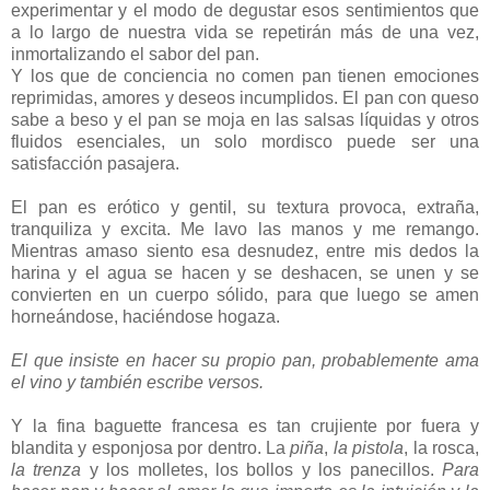
experimentar y el modo de degustar esos sentimientos que
a lo largo de nuestra vida se repetirán más de una vez,
inmortalizando el sabor del pan.
Y los que de conciencia no comen pan tienen emociones
reprimidas, amores y deseos incumplidos. El pan con queso
sabe a beso y el pan se moja en las salsas líquidas y otros
fluidos esenciales, un solo mordisco puede ser una
satisfacción pasajera.
El pan es erótico y gentil, su textura provoca, extraña,
tranquiliza y excita. Me lavo las manos y me remango.
Mientras amaso siento esa desnudez, entre mis dedos la
harina y el agua se hacen y se deshacen, se unen y se
convierten en un cuerpo sólido, para que luego se amen
horneándose, haciéndose hogaza.
El que insiste en hacer su propio pan, probablemente ama
el vino y también escribe versos.
Y la fina baguette francesa es tan crujiente por fuera y
blandita y esponjosa por dentro. La
piña
,
la pistola
, la rosca,
la trenza
y los molletes, los bollos y los panecillos.
Para