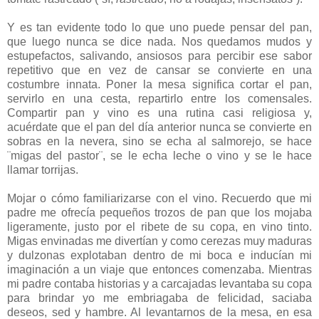
Y es tan evidente todo lo que uno puede pensar del pan,
que luego nunca se dice nada. Nos quedamos mudos y
estupefactos, salivando, ansiosos para percibir ese sabor
repetitivo que en vez de cansar se convierte en una
costumbre innata. Poner la mesa significa cortar el pan,
servirlo en una cesta, repartirlo entre los comensales.
Compartir pan y vino es una rutina casi religiosa y,
acuérdate que el pan del día anterior nunca se convierte en
sobras en la nevera, sino se echa al salmorejo, se hace
¨migas del pastor¨, se le echa leche o vino y se le hace
llamar torrijas.
Mojar o cómo familiarizarse con el vino. Recuerdo que mi
padre me ofrecía pequeños trozos de pan que los mojaba
ligeramente, justo por el ribete de su copa, en vino tinto.
Migas envinadas me divertían y como cerezas muy maduras
y dulzonas explotaban dentro de mi boca e inducían mi
imaginación a un viaje que entonces comenzaba. Mientras
mi padre contaba historias y a carcajadas levantaba su copa
para brindar yo me embriagaba de felicidad, saciaba
deseos, sed y hambre. Al levantarnos de la mesa, en esa