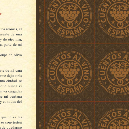
o.
los aromas, el
esente de una
y de otro mar,
a, parte de mi
orujo de oliva
rte de mi cara
orme dejo atrás
 una ciudad se
s que nunca vi
as ya cargadas
que mi ventana
 y comidas del
 que cruza las
 se convierten
ión de quedarme