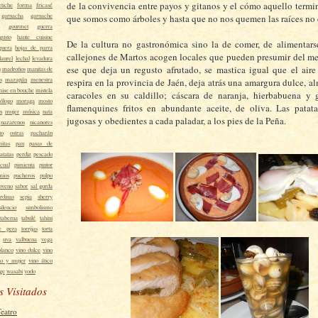
de la convivencia entre payos y gitanos y el cómo aquello termin
etiche
forma
fricasé
garnacha
garnache
que somos como árboles y hasta que no nos quemen las raíces no
gourmet
guerra
gusto
haute cuisine
De la cultura no gastronómica sino la de comer, de alimentars
guera
hojas de parra
callejones de Martos acogen locales que pueden presumir del me
laurel
lechal
levadura
ese que deja un regusto afrutado, se mastica igual que el air
s
madroños
manitas de
s
mazapán
menestra
respira en la provincia de Jaén, deja atrás una amargura dulce, a
ise en bouche
mistela
caracoles en su caldillo; cáscara de naranja, hierbabuena y 
ólogo
moraga
mosto
flamenquines fritos en abundante aceite, de oliva. Las patat
n
mujer
música
nata
jugosas y obedientes a cada paladar, a los pies de la Peña.
nazarenos
nicanores
to
ostras
pacharán
mitas
pan
pasas de
atatas
perdiz
pescado
icual
pimienta
pintor
mios
pucheros
pulpo
loveno
sabor
sal gorda
rdinas
sepia
sherry
silencio
simbolismo
taberna
tabulé
tahini
e pera
torrijas
torta
uva
valbuena
vega
blanco
vino dulce
vino
no y mujer
vino ático
age
wasabi
yodo
s Visitados
Teatro