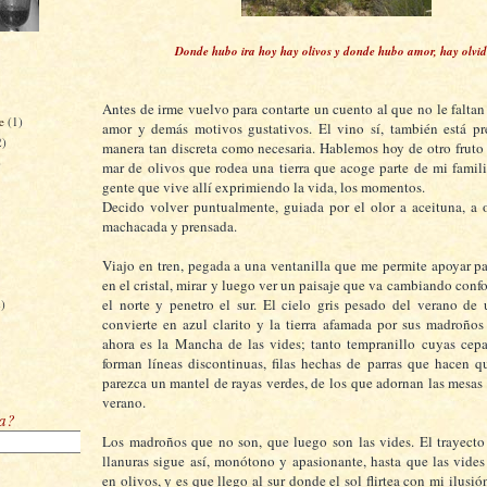
Donde hubo ira hoy hay olivos y donde hubo amor, hay olvid
Antes de irme vuelvo para contarte un cuento al que no le faltan 
re
(1)
amor y demás motivos gustativos. El vino sí, también está pr
2)
manera tan discreta como necesaria. Hablemos hoy de otro fruto 
)
mar de olivos que rodea una tierra que acoge parte de mi famili
gente que vive allí exprimiendo la vida, los momentos.
Decido volver puntualmente, guiada por el olor a aceituna, a 
machacada y prensada.
Viajo en tren, pegada a una ventanilla que me permite apoyar pa
en el cristal, mirar y luego ver un paisaje que va cambiando conf
)
el norte y penetro el sur. El cielo gris pesado del verano de
2)
convierte en azul clarito y la tierra afamada por sus madroño
ahora es la Mancha de las vides; tanto tempranillo cuyas cep
forman líneas discontinuas, filas hechas de parras que hacen 
parezca un mantel de rayas verdes, de los que adornan las mesas
verano.
ra?
Los madroños que no son, que luego son las vides. El trayecto
llanuras sigue así, monótono y apasionante, hasta que las vides
en olivos, y es que llego al sur donde el sol flirtea con mi ilus