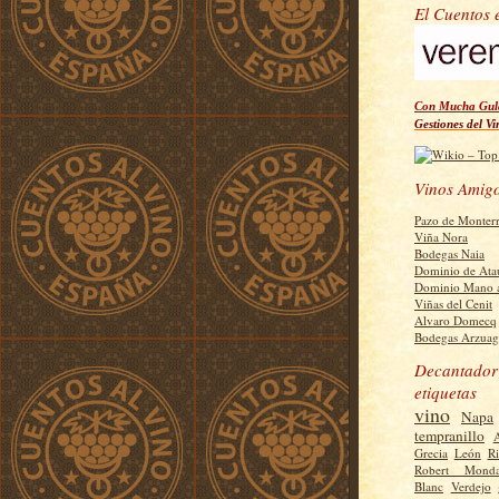
El Cuentos 
Con Mucha Gula
Gestiones del Vi
Vinos Amig
Pazo de Monter
Viña Nora
Bodegas Naia
Dominio de Ata
Dominio Mano 
Viñas del Cenit
Alvaro Domecq
Bodegas Arzuag
Decantador
etiquetas
vino
Napa
tempranillo
Grecia
León
R
Robert Monda
Blanc
Verdejo