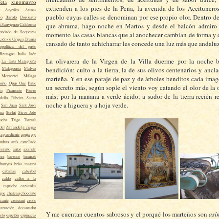
eta
xinomavro
extienden a los pies de la Peña, la avenida de los Aceituneros
Asyrtiko
Atenas
pueblo cuyas calles se denominan por ese propio olor. Dentro de
co
Barolo
Bordeaux
t Sauvignon
California
que abruma, hago noche en Martos y desde el balcón admiro
ondado de Sequeiras
momento las casas blancas que al anochecer cambian de forma y de
ión de Origen
Drama
cansado de tanto achicharrar les concede una luz más que andalu
opolítica del gusto
Bretagne
Italia
Jaén
La olivarera de la Virgen de la Villa duerme por la noche 
La Tarta Malagueña
Malagousia
Malvar
bendición; culto a la tierra, la de sus olivos centenarios y ancl
Monterrei
Málaga
marteña. Y en ese paraje de paz y de árboles benditos cada ima
orto
Opus One
Patio
un secreto más, según sople el viento voy catando el olor de la 
én
Piamonte
Pierre
más; por la mañana a verde ácido, a sudor de la tierra recién r
dello
Ribeira Sacra
noche a higuera y a hoja verde.
San Juan
Sant Jordi
ma
Sorlut
Steve Jobs
ucha
Trigo
Tsantali
del
Zinfandel
a ciegas
aguardiente
aguja
ajo
ndras
anís estrellado
esinato
autor
azafrán
era
barroco
basmati
botrytis
brisa marina
caballas
caberbet
caldo
callos a la
capricho
caracoles
gne
chateau
chocolate
cante
croissant
crudo
cantación
decantador
Y me cuentan cuentos sabrosos y el porqué los marteños son
así
eto
espetón
espinacas