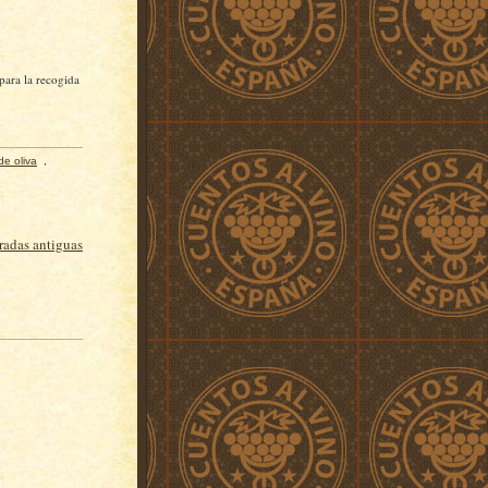
para la recogida
de oliva
,
radas antiguas