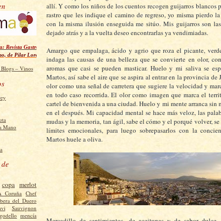
en
allí. Y como los niños de los cuentos recogen guijarros blancos p
rastro que les indique el camino de regreso, yo misma pierdo la
con la misma ilusión enseguida me sitúo. Mis guijarros son la
dejado atrás y a la vuelta deseo encontrarlas ya vendimiadas.
: Revista Gastronómica Digital
Amargo que empalaga, ácido y agrio que roza el picante, ver
no, de Pilar Lorenzo Richart
indaga las causas de una belleza que se convierte en olor, co
aromas que casi se pueden masticar. Huelo y mi saliva se esp
Martos, así sabe el aire que se aspira al entrar en la provincia de 
os
olor como una señal de carretera que sugiere la velocidad y marc
en todo caso recorrida. El olor como imagen que marca el terr
rey
cartel de bienvenida a una ciudad. Huelo y mi mente arranca sin 
en el después. Mi capacidad mental se hace más veloz, las pala
uta
mudas y la memoria, tan ágil, sabe el cómo y el porqué volver, se
a Mano
límites emocionales, para luego sobrepasarlos con la concien
Martos huele a oliva.
a
 de
copa
merlot
A Coruña
Chef
ibera del Duero
vi
Sauvignon
godello
mencía
Mercadillo de sentimientos, de aceitunas y de sabor dulce,