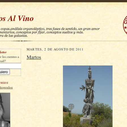
os Al Vino
MARTES, 2 DE AGOSTO DE 2011
etter
Martos
r los cuentos a
mail?
entos
thopoulou