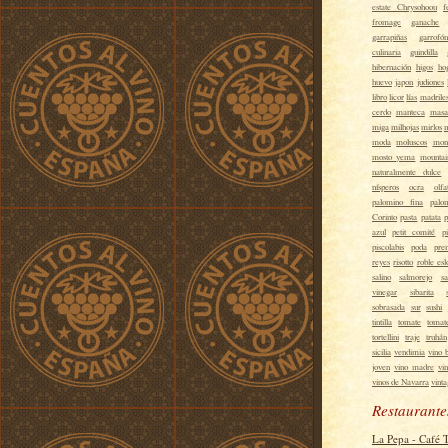
estate Chrysohoou
f
fromage
ganache
garrapiñas
garrofón
culinaria
guindilla
hibernación
higos
ho
huevo
japon
judiones
libro
licor
lías
madrile
cerdo
manteca
masa
miga
milhojas
mirlos
m
moda
moluscos
mon
mosto yema
mountai
naturalmente dulce
nísperos
ocra
olfa
palomino fina
palo
Corinto
pasta
patata
p
azul
petit comité
p
piscolabis
poda
pre
reyes
risotto
roble es
salino
salmorejo
sa
vinegar
sibarita
sobrasada
sur
sushi
tintilla
tomate
tomat
tortellini
traje
truhán
sicilia
vendimia
vino 
joven
vino madre
vi
vinos de Navarra
vint
Restaurante
La Pepa - Café 