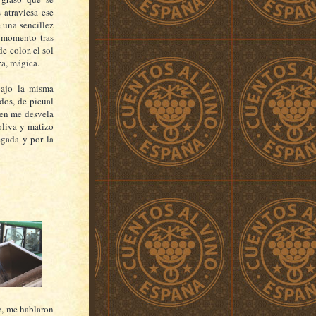
 atraviesa ese
 una sencillez
 momento tras
 color, el sol
za, mágica.
bajo la misma
ados, de picual
gen me desvela
oliva y matizo
egada y por la
n
, me hablaron