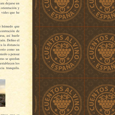
ara dejarse un
 orientación y
s vides que he
de húmedo que
ncentración de
esa, así huele
Jaén. Defino el
a la distancia
itorio como un
miedo a pensar
bras se quedan
 establecen los
cia tranquila.
 graso que se