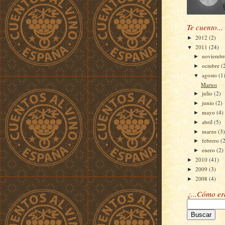
Te cuento...
2012
(2)
►
2011
(24)
▼
noviemb
►
octubre
(
►
agosto
(1
▼
Martos
julio
(2)
►
junio
(2)
►
mayo
(4)
►
abril
(5)
►
marzo
(3
►
febrero
(
►
enero
(2)
►
2010
(41)
►
2009
(3)
►
2008
(4)
►
¿...Cómo e