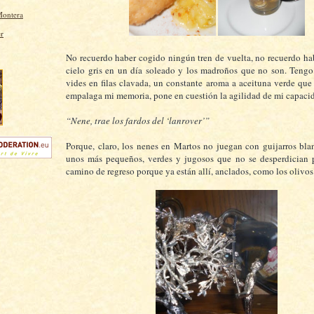
Montera
No recuerdo haber cogido ningún tren de vuelta, no recuerdo ha
cielo gris en un día soleado y los madroños que no son. Teng
vides en filas clavada, un constante aroma a aceituna verde qu
empalaga mi memoria, pone en cuestión la agilidad de mi capaci
“Nene, trae los fardos del ‘lanrover’”
Porque, claro, los nenes en Martos no juegan con guijarros bla
unos más pequeños, verdes y jugosos que no se desperdician p
camino de regreso porque ya están allí, anclados, como los olivos