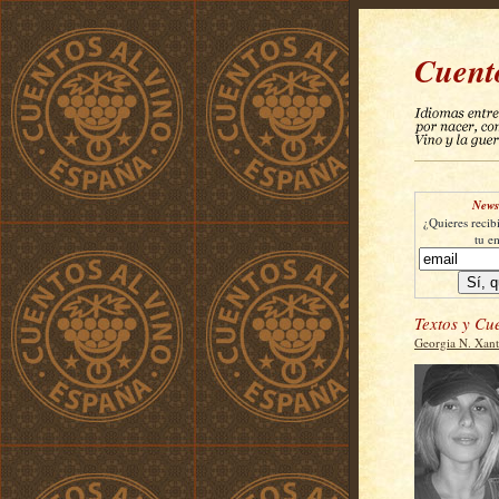
Cuent
Newsl
¿Quieres recibi
tu e
Textos y Cu
Georgia N. Xan