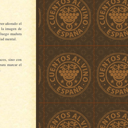
ber añorado el
o la imagen de
e luego madura
dad mental.
ncos, sino con
ara marcar el
.