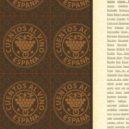
queso
queso f
Anama
Andalucía
Barbadillo
Barbares
Boñar
Bufón
Caberne
Caymus
Cencibel
C
Costa oeste
Denominac
Egeo
Fokianos
Ge
Gerovasiliou
Grand 
Kalymnos
Kumamoto
Macabeu
Macintosh
Martos
Mavroudi
Naoussa
Nebbiolo
Op
Pavlidis
Pero Xim
Moncuit Rosé
Piran
Riesling
Rota
Rueda
Semana Santa
Sono
Syrah
Tarta de tr
Valladolid
Viura
Zinfa
aceite de oliva
adobo
albarín
alcohol
alme
arrope
arroz
arte
as
azúcar
bamia
band
bazuqueo
berenjena
burbuja
butifarra
sauvignon
calabacín
madrileña
canciones
cava
cerveza
champa
color
cremosidad
cro
cuernos griegos
de
eme04
espaguetis
esp