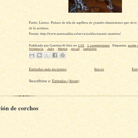
Fardo: Lienzo. Pedazo de tela de aspillera de grandes dimensiones que sirve 
de la aceituna.
Fuente: http://www.martosaldia.es/servicios/diccionario-marteno/
Publicado por
Cuentos Al Vino
en
1:02
1 commentarios
Etiquetas:
aceite 
Andalucía
,
Jaén
,
Martos
,
picual
,
salmorejo
Entradas más recientes
Inicio
Ent
Suscribirse a:
Entradas (Atom)
ción de corchos