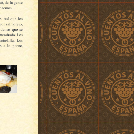
ó, de la gente
 caemos.
e. Así que los
jor salmorejo,
e denso que se
lmendrada. Los
guindilla. Los
as a lo pobre,