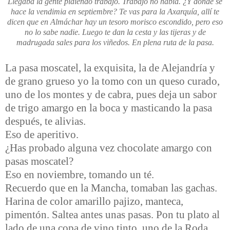
Llegaba la gente pidiendo trabajo. Trabajo no había.
¿Y dónde se
hace la vendimia en septiembre?
Te vas para la Axarquía, allí te
dicen que en Almáchar hay un tesoro morisco escondido, pero eso
no lo sabe nadie.
Luego te dan la cesta y las tijeras
y de
madrugada sales para los viñedos.
En plena ruta de la pasa.
La pasa moscatel, la exquisita, la de Alejandría y
de grano grueso yo la tomo con un queso curado,
uno de los montes y de cabra, pues deja un sabor
de trigo amargo en la boca y masticando la pasa
después, te alivias.
Eso de aperitivo.
¿Has probado alguna vez chocolate amargo con
pasas moscatel?
Eso en noviembre, tomando un té.
Recuerdo que en la Mancha, tomaban las gachas.
Harina de color amarillo pajizo, manteca,
pimentón. Saltea antes unas pasas. Pon tu plato al
lado de una copa de vino tinto, uno de la Roda.