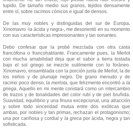
tupido. De tamaño medio sus granos, tejidos densamente
entre sí, sobre racimos cónicos e igual de densos.
De las muy nobles y distinguidas del sur de Europa,
Xinomavro -la ácida y negra-, me desorientó en su momento
con sus características impresionantes y tan sonantes.
Debo confesar que la probé mezclada con otra casta
francófona o francohablante. Francamente pues, la Merlot
con mucha amabilidad deja que el sabor a tierra tostada
bajo el sol griego se mezcle sutilmente con lo foráneo.
Xinomavro, ensamblada con la porción justa de Merlot, la de
los mirlos y de plumaje negro. De grano menudo y de
racimo poco denso,
la merlota
, que felizmente encontró a
la
griega
. Aquello en mi mente constará como un intercambio
de trazos y de tonalidades del color rubí y de piel bruñida.
Suavidad, equilibrio y una finura excepcional, una atracción
y sobre todo sinceridad mutua entre dos exóticas que
ambas, por nobles y tan primas, rechazan el protagonismo;
una por cariñosa y cordial y
la greca
por ácida, negra y tan
sofisticada.