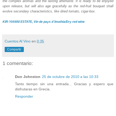
the complex aromas and the lasting aftertaste. It is ready to be enjoyed
upon release, but will also age gracefully as the red-fruit bouquet shall
evolve secondary characteristics, like dried tomato, cigar-box.
KIR-YIANNI ESTATE, Vin de pays d´Imathia/Dry red wine
Cuentos Al Vino
en
0:35
Compartir
1 comentario:
Don Johnston
25 de octubre de 2010 a las 10:33
Tanto tiempo sin una entrada... Gracias y espero que
disfrutaras en Grecia.
Responder