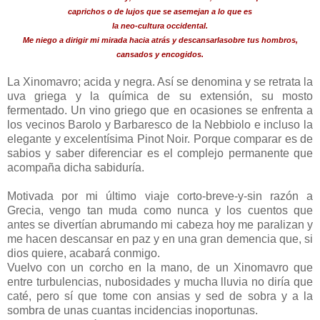
caprichos o de lujos que se asemejan a lo que es
la neo-cultura occidental.
Me niego a dirigir mi mirada hacia atrás y descansarlasobre tus hombros,
cansados y encogidos.
La Xinomavro; acida y negra. Así se denomina y se retrata la
uva griega y la química de su extensión, su mosto
fermentado. Un vino griego que en ocasiones se enfrenta a
los vecinos Barolo y Barbaresco de la Nebbiolo e incluso la
elegante y excelentísima Pinot Noir. Porque comparar es de
sabios y saber diferenciar es el complejo permanente que
acompaña dicha sabiduría.
Motivada por mi último viaje corto-breve-y-sin razón a
Grecia, vengo tan muda como nunca y los cuentos que
antes se divertían abrumando mi cabeza hoy me paralizan y
me hacen descansar en paz y en una gran demencia que, si
dios quiere, acabará conmigo.
Vuelvo con un corcho en la mano, de un Xinomavro que
entre turbulencias, nubosidades y mucha lluvia no diría que
caté, pero sí que tome con ansias y sed de sobra y a la
sombra de unas cuantas incidencias inoportunas.