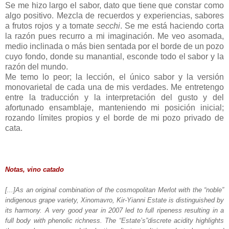
Se me hizo largo el sabor, dato que tiene que constar como
algo positivo. Mezcla de recuerdos y experiencias, sabores
a frutos rojos y a tomate
secchi
. Se me está haciendo corta
la razón pues recurro a mi imaginación. Me veo asomada,
medio inclinada o más bien sentada por el borde de un pozo
cuyo fondo, donde su manantial, esconde todo el sabor y la
razón del mundo.
Me temo lo peor; la lección, el único sabor y la versión
monovarietal de cada una de mis verdades. Me entretengo
entre la traducción y la interpretación del gusto y del
afortunado ensamblaje, manteniendo mi posición inicial;
rozando límites propios y el borde de mi pozo privado de
cata.
Notas, vino catado
[...]As an original combination of the cosmopolitan Merlot with the “noble”
indigenous grape variety, Xinomavro, Kir-Yianni Estate is distinguished by
its harmony. A very good year in 2007 led to full ripeness resulting in a
full body with phenolic richness. The “Estate’s”discrete acidity highlights