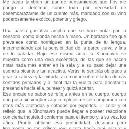
Me traigo también un par de pensamientos que hoy me
pongo a deletrear, sobre todo por necesidad de
desembarazarme de un cuento más, maridado con su vino
poderosamente exótico, potente y griego.
Una paleta gustativa amplia que se hace notar por lo
sensorial como blonda hecha a mano. Un bordado fino que
prevalece como hormigueo en la punta de tu lengua,
incrementando así la sensibilidad de la pared curva y fina
de tu paladar. Bajo ese mismo arco, la Xinomavro se
muestra como una diva excéntrica, de las que se hacen
notar nada más entrar en la sala y a su paso dejar una
esencia picante y tan atractiva. Verás, te sentirás obligado a
girar la cabeza y la mirada, acomodar sobre ella tus demás
sentidos primarios y al final dar la vuelta para orientar tu
presencia hacía ella, puntear y quizá acertar.
Ese encaje de sabor se refleja antes en su cuerpo, cuerpo
que posa sin vergüenza y complejos de ser comparado con
otros más acotados y catados por expertos. El color y el
reflejo que la Xinomavro puede llegar a poseer reacciona
con cierta inquietud conforme pasa el tiempo y, a su vez, los
años. Pronto obtiene esa profundidad, deseada pero
finalmente no tan crítica; rojo picota hacía rubí oscuro y