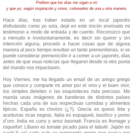
Prefiero que los días me sigan a mí
y que yo, según inspirac
ión y vinos, colorearles de una u otra manera.
Hace días, tras haber estado en un local japonés
disfrutando como yo sola, dejé en este rincón envinado mi
testimonio a modo de entrada y de cuento. Reconozco que
a menudo e involuntariamente, es decir sin querer y sin
intención alguna, procedo a hacer cosas que de alguna
manera al poco tiempo resultan un tanto premonitorias, si se
puede considerar premonición ir a comer a un japonés, días
antes de que esas noticias que llegaron desde la otra punta
del mundo nos impactasen.
Hoy Viernes, me ha llegado un email de un amigo griego
que conoce y comparte mi amor por el vino y el buen vivir,
los simples deleites o las exquisiteces más precisas. Me
manda unas imágenes de banderas de distintos países
hechas cada una de sus respectivas comidas y alimentos
típicos. España es chorizo (¿?). Grecia es queso
feta
y
aceitunas ricas negras. Italia es espagueti,
basilico
y
pomo
d´oro
. India es curry y arroz
basmati
. Francia es
fromage
y
roquefort
. Líbano es tomate picado para el
tabulé
. Japón es
sushi
.Y así cada país se representa mejor que nunca por