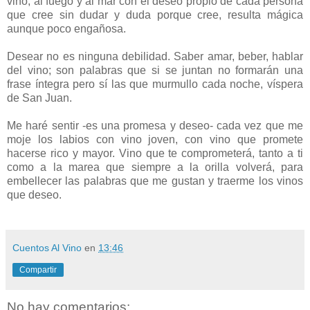
vino, al fuego y al mar con el deseo propio de cada persona
que cree sin dudar y duda porque cree, resulta mágica
aunque poco engañosa.
Desear no es ninguna debilidad. Saber amar, beber, hablar
del vino; son palabras que si se juntan no formarán una
frase íntegra pero sí las que murmullo cada noche, víspera
de San Juan.
Me haré sentir -es una promesa y deseo- cada vez que me
moje los labios con vino joven, con vino que promete
hacerse rico y mayor. Vino que te comprometerá, tanto a ti
como a la marea que siempre a la orilla volverá, para
embellecer las palabras que me gustan y traerme los vinos
que deseo.
Cuentos Al Vino
en
13:46
Compartir
No hay comentarios: