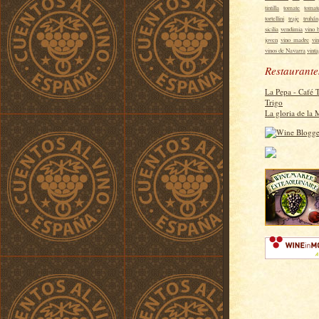
tintilla
tomate
tomat
tortellini
traje
truhán
sicilia
vendimia
vino 
joven
vino madre
vi
vinos de Navarra
vint
Restaurante
La Pepa - Café 
Trigo
La gloria de la 