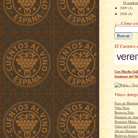
El marketi
2009
(3)
►
2008
(4)
►
¿...Cómo e
El Cuentos 
Con Mucha Gula
Gestiones del Vi
Vinos Amig
Pazo de Monter
Viña Nora
Bodegas Naia
Dominio de Ata
Dominio Mano 
Viñas del Cenit
Alvaro Domecq
Bodegas Arzuag