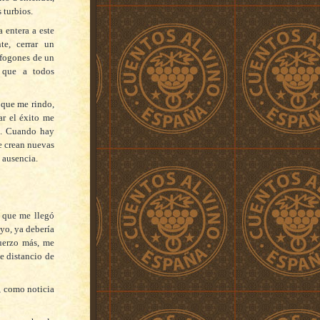
 turbios.
 entera a este
te, cerrar un
s fogones de un
o que a todos
 que me rindo,
ar el éxito me
se. Cuando hay
e crean nuevas
 ausencia.
o que me llegó
yo, ya debería
uerzo más, me
e distancio de
, como noticia