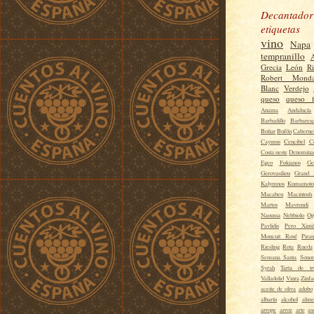
Decantador
etiquetas
vino
Napa
tempranillo
Grecia
León
R
Robert Monda
Blanc
Verdejo
queso
queso f
Anama
Andalucía
Barbadillo
Barbares
Boñar
Bufón
Caberne
Caymus
Cencibel
C
Costa oeste
Denominac
Egeo
Fokianos
Ge
Gerovasiliou
Grand 
Kalymnos
Kumamoto
Macabeu
Macintosh
Martos
Mavroudi
Naoussa
Nebbiolo
Op
Pavlidis
Pero Xim
Moncuit Rosé
Piran
Riesling
Rota
Rueda
Semana Santa
Sono
Syrah
Tarta de tr
Valladolid
Viura
Zinfa
aceite de oliva
adobo
albarín
alcohol
alme
arrope
arroz
arte
as