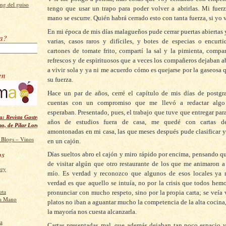
ng del guiso
tengo que usar un trapo para poder volver a
abrirlas. Mi fuer
mano se escurre. Quién habrá cerrado esto con tanta fuerza, si yo 
En mi época de mis días malagueños pude cerrar puertas abiertas y
ra?
varias, casos raros y difíciles, y botes de especias o encurt
cartones de tomate frito, compartí la sal y la pimienta, compar
refrescos y de espirituosos que a veces los compañeros dejaban ab
a vivir sola y ya ni me acuerdo cómo es quejarse por la gaseosa 
en
su fuerza.
Hace un par de años, cerré el capítulo de mis días de postgr
cuentas con un compromiso que me llevó a redactar alg
esperaban. Presentado, pues, el trabajo que tuve que entregar para
: Revista Gastronómica Digital
años de estudios fuera de casa, me quedé con cartas de 
no, de Pilar Lorenzo Richart
amontonadas en mi casa, las que meses después pude clasificar y 
en un cajón.
os
Días sueltos abro el cajón y miro rápido por encima, pensando q
de visitar algún que otro restaurante de los que me animaron a
rey
mío. Es verdad y reconozco que algunos de esos locales ya 
verdad es que aquello se intuía, no por la crisis que todos hem
uta
pronunciar con mucho respeto, sino por la propia carta; se veía 
a Mano
platos no iban a aguantar mucho la competencia de la alta cocina,
la mayoría nos cuesta alcanzarla.
a
Cartas presentadas mal, que además dejaban tan poco espacio 