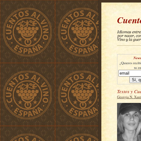
Cuent
Newsl
¿Quieres recibi
tu e
Textos y Cu
Georgia N. Xan