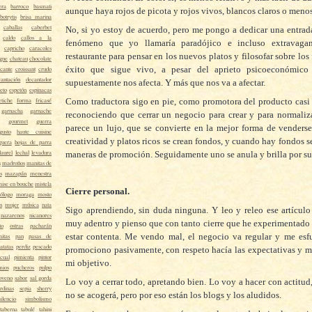
era
barroco
basmati
aunque haya rojos de picota y rojos vivos, blancos claros o menos
botrytis
brisa marina
caballas
caberbet
No, si yo estoy de acuerdo, pero me pongo a dedicar una entrada
caldo
callos a la
fenómeno que yo llamaría paradójico e incluso extravagan
capricho
caracoles
restaurante para pensar en los nuevos platos y filosofar sobre lo
gne
chateau
chocolate
éxito que sigue vivo, a pesar del aprieto psicoeconómic
cante
croissant
crudo
cantación
decantador
supuestamente nos afecta. Y más que nos va a afectar.
eto
espetón
espinacas
Como traductora sigo en pie, como promotora del producto casi
etiche
forma
fricasé
garnacha
garnache
reconociendo que cerrar un negocio para crear y para normaliz
gourmet
guerra
parece un lujo, que se convierte en la mejor forma de vender
gusto
haute cuisine
creatividad y platos ricos se crean fondos, y cuando hay fondos s
guera
hojas de parra
laurel
lechal
levadura
maneras de promoción. Seguidamente uno se anula y brilla por su
s
madroños
manitas de
s
mazapán
menestra
ise en bouche
mistela
Cierre personal.
ólogo
moraga
mosto
n
mujer
música
nata
Sigo aprendiendo, sin duda ninguna. Y leo y releo ese artícul
nazarenos
nicanores
muy adentro y pienso que con tanto cierre que he experimentado 
to
ostras
pacharán
estar contenta. Me vendo mal, el negocio va regular y me esf
mitas
pan
pasas de
atatas
perdiz
pescado
promociono pasivamente, con respeto hacía las expectativas y m
icual
pimienta
pintor
mi objetivo.
mios
pucheros
pulpo
loveno
sabor
sal gorda
Lo voy a cerrar todo, apretando bien. Lo voy a hacer con actitud
rdinas
sepia
sherry
no se acogerá, pero por eso están los blogs y los aludidos.
silencio
simbolismo
taberna
tabulé
tahini