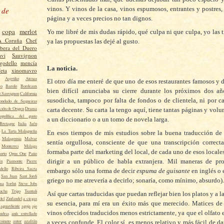
vinos. Y vinos de la casa, vinos espumosos, entrantes y postres
 de
página y a veces precios no tan dignos.
copa
merlot
Yo me libré de mis dudas rápido, qué culpa ni que culpa, yo las t
A Coruña
Chef
ya las propuestas las dejé al gusto.
ibera del Duero
vi
Sauvignon
godello
mencía
La noticia.
eta
xinomavro
Asyrtiko
Atenas
El otro día me enteré de que uno de esos restaurantes famosos y 
co
Barolo
Bordeaux
bien difícil anunciaba su cierre durante los próximos dos añ
t Sauvignon
California
susodicha, tampoco por falta de fondos o de clientela, ni por c
ondado de Sequeiras
ión de Origen
Drama
carta decente. Su carta la tengo aquí, tiene tantas páginas y vol
opolítica del gusto
a un diccionario o a un tomo de novela larga.
Bretagne
Italia
Jaén
La Tarta Malagueña
En esos tiempos de mis estudios sobre la buena traducción de
Malagousia
Malvar
sentía orgullosa, consciente de que una transcripción correc
Monterrei
Málaga
formaba parte del marketing del local, de cada uno de esos locale
orto
Opus One
Patio
dirigir a un público de habla extranjera.
Mil maneras de pro
én
Piamonte
Pierre
dello
Ribeira Sacra
embargo sólo una forma de decir
espuma de guisante
en inglés o 
San Juan
Sant Jordi
griego no me atrevería a decirlo; sonaría, como mínimo, absurdo).
ma
Sorlut
Steve Jobs
ucha
Trigo
Tsantali
Así que cartas traducidas que puedan reflejar bien los platos y a 
del
Zinfandel
a ciegas
su esencia, para mí era un éxito más que merecido. Matices de 
aguardiente
aguja
ajo
vinos ofrecidos traducidos menos estrictamente, ya que el olfato 
ndras
anís estrellado
esinato
autor
azafrán
a veces confunde. El color sí, es menos relativo y más fácil de da