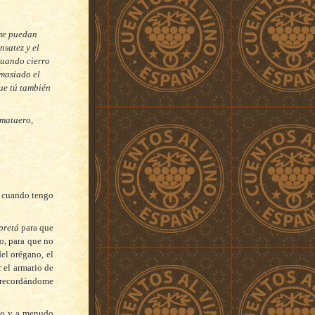
 me puedan
nsatez y el
 cuando cierro
emasiado el
ue tú también
 mataero,
a cuando tengo
pretá
para que
do, para que no
el orégano, el
 el armario de
, recordándome
ño y a menudo