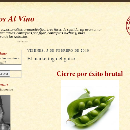
os Al Vino
VIERNES, 5 DE FEBRERO DE 2010
etter
El marketing del guiso
r los cuentos a
mail?
Cierre por éxito brutal
entos
thopoulou