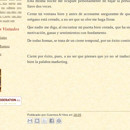
Esta misma noche me ocuparé personalmente de bajar la persia
e pera
torrijas
torta
llave dos veces.
uva
valbuena
vega
blanco
vino dulce
vino
Cerrar mi ventana bien y antes de acostarme asegurarme de que
no y mujer
vino ático
orégano está cerrado, a no ser que su olor me haga llorar.
age
wasabi
yodo
Que nadie me diga, al encontrar mi puerta bien cerrada, que ha si
s Visitados
motivación, ganas y sentimientos con fundamento.
Teatro
De todas formas, se trata de un cierre temporal, por un éxito conti
Montera
Cierre por éxito, pues, a no ser que pienses que yo no sé traduci
bien la palabra marketing.
Publicado por
Cuentos Al Vino
en
18:05