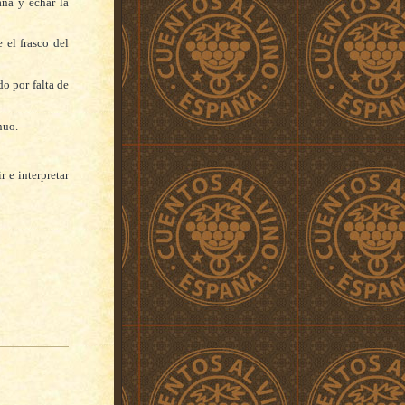
na y echar la
 el frasco del
do por falta de
nuo.
r e interpretar