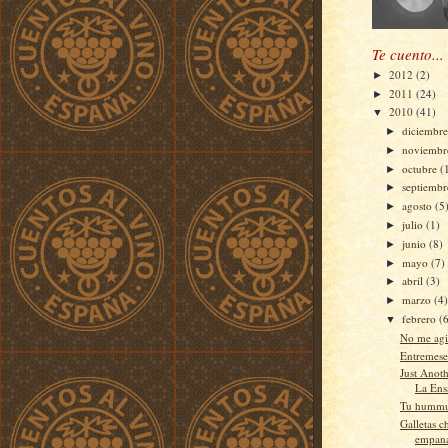
Te cuento...
2012
(2)
►
2011
(24)
►
2010
(41)
▼
diciembr
►
noviemb
►
octubre
(
►
septiemb
►
agosto
(5
►
julio
(1)
►
junio
(8)
►
mayo
(7)
►
abril
(3)
►
marzo
(4
►
febrero
(
▼
No me agi
Entremeses
Just Anot
La Ens
Tu hummus
Galletas c
empana