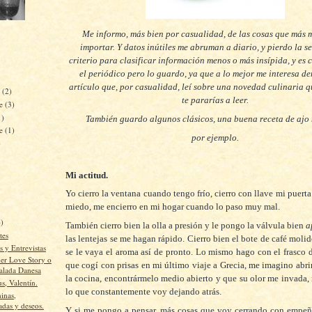
Me informo, más bien por casualidad, de las cosas que más
importar. Y datos inútiles me abruman a diario, y pierdo la se
criterio para clasificar información menos o más insípida, y es
el periódico pero lo guardo, ya que a lo mejor me interesa d
artículo que, por casualidad, leí sobre una novedad culinaria q
e
(2)
te pararías a leer.
re
(3)
1)
También guardo algunos clásicos, una buena receta de ajo
re
(1)
por ejemplo.
)
Mi actitud.
Yo cierro la ventana cuando tengo frío, cierro con llave mi puert
miedo, me encierro en mi hogar cuando lo paso muy mal.
)
6)
También cierro bien la olla a presión y le pongo la válvula bien
a
tes
las lentejas se me hagan rápido. Cierro bien el bote de café moli
 y Entrevistas
se le vaya el aroma así de pronto. Lo mismo hago con el frasco d
her Love Story o
que cogí con prisas en mi último viaje a Grecia, me imagino abrir
alada Danesa
la cocina, encontrármelo medio abierto y que su olor me invada
, Valentín.
lo que constantemente voy dejando atrás.
hinas,
das y deseos.
Y si me pongo a pensar, más cosas que voy cerrando con empe