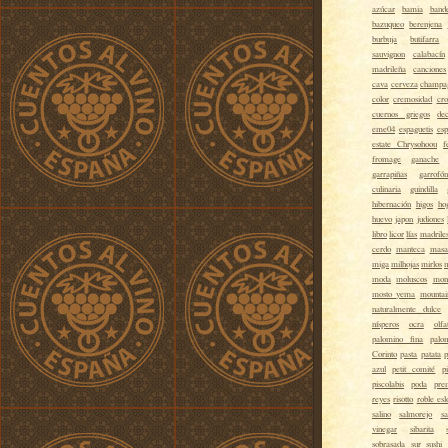
azúcar
bamia
band
bazuqueo
berenjena
burbuja
butifarra
sauvignon
calabacín
madrileña
canciones
cava
cerveza
champa
color
cremosidad
cro
cuernos griegos
de
eme04
espaguetis
esp
estate Chrysohoou
f
fromage
ganache
garrapiñas
garrofón
culinaria
guindilla
hibernación
higos
ho
huevo
japon
judiones
libro
licor
lías
madrile
cerdo
manteca
masa
miga
milhojas
mirlos
m
moda
moluscos
mon
mosto yema
mountai
naturalmente dulce
nísperos
ocra
olfa
palomino fina
palo
Corinto
pasta
patata
p
azul
petit comité
p
piscolabis
poda
pre
reyes
risotto
roble es
salino
salmorejo
sa
vinegar
sibarita
sobrasada
sur
sushi