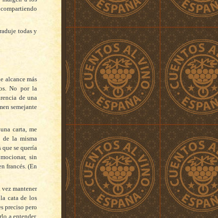
, compartiendo
raduje todas y
de alcance más
os. No por la
arencia de una
umen semejante
 una carta, me
ta de la misma
s que se quería
mocionar, sin
en francés. (En
la vez mantener
la cata de los
es preciso pero
rlo a entender,