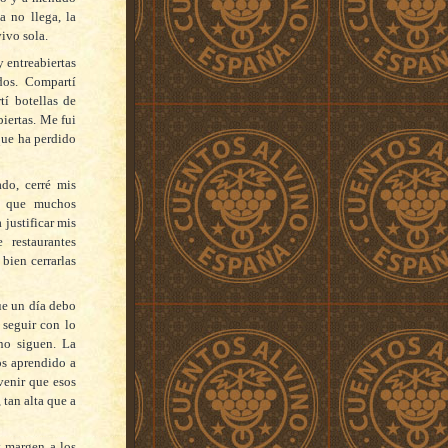
za no llega, la
vivo sola.
 entreabiertas
idos. Compartí
tí botellas de
iertas. Me fui
que ha perdido
ado, cerré mis
o que muchos
 justificar mis
restaurantes
bien cerrarlas
ue un día debo
 seguir con lo
no siguen. La
os aprendido a
venir que esos
 tan alta que a
y margen a los