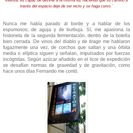
intensa, es capaz de desviar a la misma luz haciendo que su camino a
través del espacio deje de ser recto y se haga c
urvo.¨
Nunca me había parado al borde y a hablar de los
espumosos; de aguja y de burbuja. Sí, me apasiona la
historieta de la segunda fermentación, dentro de la botella
bien cerrada. De vinos del diablo y de
tirage
me hablaron
fugazmente una vez, de corchos que saltan y una órbita
media o elíptica siguen y señalan, impulsados por fuerzas
incógnitas. Según azúcar añadido en el licor de expedición
se desafían normas de gravedad y de gravitación, como
hace unos días Fernando me contó.