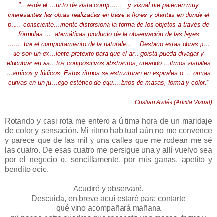
"…esde el …unto de vista comp…….. y visual me parecen muy
interesantes las obras realizadas en base a flores y plantas en donde el
p….. consciente…mente distorsiona la forma de los objetos a través de
fórmulas …..atemáticas producto de la observación de las leyes
……..bre el comportamiento de la naturale…... Destaco estas obras p…
ue son un ex…lente pretexto para que el ar…goista pueda divagar y
elucubrar en as…tos compositivos abstractos, creando …itmos visuales
…ámicos y lúdicos. Estos ritmos se estructuran en espirales o ….ormas
curvas en un ju…ego estético de equ….brios de masas, forma y color."
Cristian Avilés (Artista Visual)
Rotando y casi rota me entero a última hora de un maridaje
de color y sensación. Mi ritmo habitual aún no me convence
y parece que de las mil y una calles que me rodean me sé
las cuatro. De esas cuatro me persigue una y allí vuelvo sea
por el negocio o, sencillamente, por mis ganas, apetito y
bendito ocio.
Acudiré y observaré.
Descuida, en breve aquí estaré para contarte
qué vino acompañará mañana