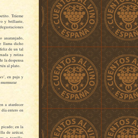
etito. Tráeme
o y brillante,
 degustaciones
o anaranjado,
se llama dicho
feliz de un tal
rnada y rutina
de la despensa
tén al plato.
tes
¨, en paja y
 y murmurar
en a atardecer
 día entero en
 picado; en la
lla de azúcar,
ro o tomillo,