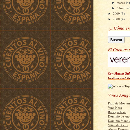
marzo
(4
►
febrero
(
►
2009
(3)
►
2008
(4)
►
¿...Cómo e
El Cuentos 
Con Mucha Gula
Gestiones del Vi
Vinos Amig
Pazo de Monter
Viña Nora
Bodegas Naia
Dominio de Ata
Dominio Mano 
Viñas del Cenit
Alvaro Domecq