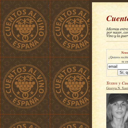
Cuent
Newsl
¿Quieres recibi
tu e
Textos y Cu
Georgia N. Xan