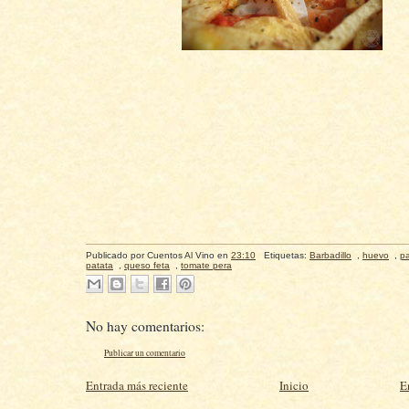
Publicado por
Cuentos Al Vino
en
23:10
Etiquetas:
Barbadillo
,
huevo
,
pa
patata
,
queso feta
,
tomate pera
No hay comentarios:
Publicar un comentario
Entrada más reciente
Inicio
E