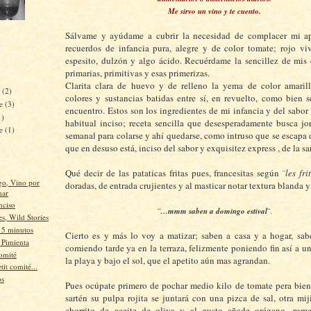
Me sirvo un vin
o y te cuento.
Sálvame y ayúdame a cubrir la necesidad de complacer mi ap
recuerdos de infancia pura, alegre y de color tomate; rojo viv
espesito, dulzón y algo ácido. Recuérdame la sencillez de mis
primarias, primitivas y esas primerizas.
Clarita clara de huevo y de relleno la yema de color amarill
e
(2)
colores y sustancias batidas entre sí, en revuelto, como bien 
re
(3)
encuentro. Estos son los ingredientes de mi infancia y del sabor 
1)
habitual inciso; receta sencilla que desesperadamente busca jo
re
(1)
semanal para colarse y ahí quedarse, como intruso que se escapa 
)
que en desuso está, inciso del sabor y exquisitez express , de la sar
Qué decir de las pataticas fritas pues, francesitas según ¨
les fri
go, Vino por
doradas, de entrada crujientes y al masticar notar textura blanda
mar
nciso
¨…mmm saben a domingo estival¨
.
s, Wild Stories
 5 minutos
Cierto es y más lo voy a matizar; saben a casa y a hogar, sab
a Pimienta
comiendo tarde ya en la terraza, felizmente poniendo fin así a un
omité
la playa y bajo el sol, que el apetito aún mas agrandan.
tit comité...
os
Pues ocúpate primero de pochar medio kilo de tomate pera bien
sartén su pulpa rojita se juntará con una pizca de sal, otra miji
chorrito de aceite de oliva y al gusto añade orégano, rome