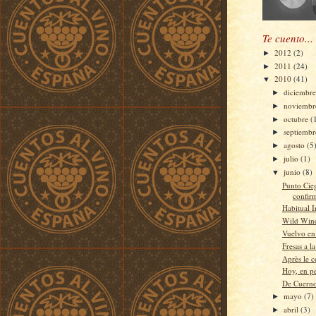
Te cuento...
2012
(2)
►
2011
(24)
►
2010
(41)
▼
diciembr
►
noviemb
►
octubre
(
►
septiemb
►
agosto
(5
►
julio
(1)
►
junio
(8)
▼
Punto Cie
confir
Habitual I
Wild Wine
Vuelvo en
Fresas a l
Après le c
Hoy, en pe
De Cuern
mayo
(7)
►
abril
(3)
►