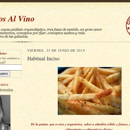
os Al Vino
VIERNES, 25 DE JUNIO DE 2010
etter
Habitual Inciso
r los cuentos a
mail?
entos
thopoulou
De la patata, que es rica y requeterica, sabor a almidón sólido y franco,
alimentarios o alimenticios diarios.