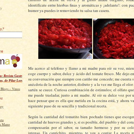
)
identifícate entre hierbas finas y aromáticas y ¡adelante!: con p
6)
humor ya puedes ir removiendo tu salsa tan casera.
ra?
en
Me acerco al teléfono y llamo a mi madre para oír su voz, mient
coge cuerpo y sabor, dulce y ácido del tomate fresco. Me dejo en
: Revista Gastronómica Digital
su conversación que siempre con cariño me concede; me cuenta s
no, de Pilar Lorenzo Richart
anécdota de la noche anterior, disfruto y a la vez me llega el olor
sartén se cuece. Curiosa combinación de estímulos; el olfato que 
me puede trasladar, junto a mi madre. Al oír su dulce voz por 
os
hace pensar que es ella que metida en la cocina está, y ahora va
siguiente paso de su sencilla y tradicional receta.
rey
Según la cantidad del tomatito bien pochado tienes que escoger
uta
cantidad de huevos grandes y, si es posible, del pueblo y del cora
a Mano
compensarán por el sabor, su tamaño hermoso y por su colo
intenso. Un caprichito, mientras, te voy a contar. La receta