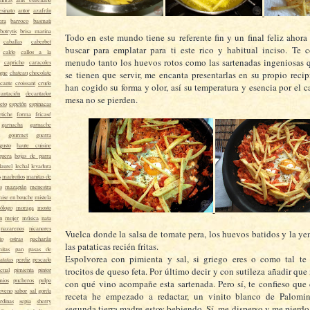
esinato
autor
azafrán
era
barroco
basmati
botrytis
brisa marina
Todo en este mundo tiene su referente fin y un final feliz ahor
caballas
caberbet
buscar para emplatar para ti este rico y habitual inciso. Te 
caldo
callos a la
menudo tanto los huevos rotos como las sartenadas ingeniosas q
capricho
caracoles
gne
chateau
chocolate
se tienen que servir, me encanta presentarlas en su propio recip
cante
croissant
crudo
han cogido su forma y olor, así su temperatura y esencia por el c
cantación
decantador
mesa no se pierden.
eto
espetón
espinacas
etiche
forma
fricasé
garnacha
garnache
gourmet
guerra
gusto
haute cuisine
guera
hojas de parra
laurel
lechal
levadura
s
madroños
manitas de
s
mazapán
menestra
ise en bouche
mistela
ólogo
moraga
mosto
n
mujer
música
nata
nazarenos
nicanores
Vuelca donde la salsa de tomate pera, los huevos batidos y la ye
to
ostras
pacharán
las pataticas recién fritas.
mitas
pan
pasas de
Espolvorea con pimienta y sal, si griego eres o como tal te 
atatas
perdiz
pescado
trocitos de queso feta. Por último decir y con sutileza añadir qu
icual
pimienta
pintor
mios
pucheros
pulpo
con qué vino acompañe esta sartenada. Pero sí, te confieso que
loveno
sabor
sal gorda
receta he empezado a redactar, un vinito blanco de Palomi
rdinas
sepia
sherry
segunda tierra madre estoy bebiendo. Sí, me disperso y me pierdo