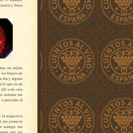
aciencia y buen
ras mi salsita
 los brazos de
u día y alguna
 a lo que en mi
allí a mi casa
un instante me
 a proceder al
 la respectiva
l, sus yemas te
r naranja tan
 manda que los