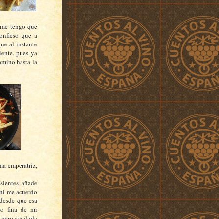
a me tengo que
confieso que a
ue al instante
iente, pues ya
amino hasta la
ma emperatriz,
sientes añade
e ni me acuerdo
 desde que esa
no fina de mi
 pero sin duda