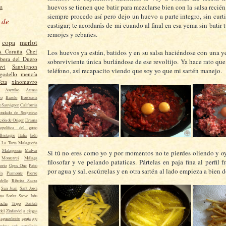
a
huevos se tienen que batir para mezclarse bien con la salsa recié
siempre procedo así pero dejo un huevo a parte integro, sin curti
 de
castigar; te acordarás de mi cuando al final en esa yema sin batir 
remojes y rebañes.
copa
merlot
A Coruña
Chef
Los huevos ya están, batidos y en su salsa haciéndose con una 
ibera del Duero
sobreviviente única burlándose de ese revoltijo. Ya hace rato que
vi
Sauvignon
teléfono, así recapacito viendo que soy yo que mi sartén manejo.
godello
mencía
eta
xinomavro
Asyrtiko
Atenas
co
Barolo
Bordeaux
t Sauvignon
California
ondado de Sequeiras
ión de Origen
Drama
opolítica del gusto
Bretagne
Italia
Jaén
La Tarta Malagueña
Malagousia
Malvar
Si tú no eres como yo y por momentos no te pierdes oliendo y o
Monterrei
Málaga
filosofar y ve pelando pataticas. Pártelas en paja fina al perfil f
orto
Opus One
Patio
por agua y sal, escúrrelas y en otra sartén al lado empieza a bien d
én
Piamonte
Pierre
dello
Ribeira Sacra
San Juan
Sant Jordi
ma
Sorlut
Steve Jobs
ucha
Trigo
Tsantali
del
Zinfandel
a ciegas
aguardiente
aguja
ajo
ndras
anís estrellado