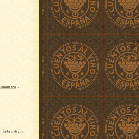
lomino fina
,
ntrada antigua