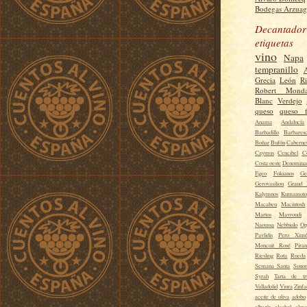
Bodegas Arzuag
Decantador
etiquetas
vino
Napa
tempranillo
Grecia
León
R
Robert Monda
Blanc
Verdejo
queso
queso f
Anama
Andalucía
Barbadillo
Barbares
Boñar
Bufón
Caberne
Caymus
Cencibel
C
Costa oeste
Denominac
Egeo
Fokianos
Ge
Gerovasiliou
Grand 
Kalymnos
Kumamoto
Macabeu
Macintosh
Martos
Mavroudi
Naoussa
Nebbiolo
Op
Pavlidis
Pero Xim
Moncuit Rosé
Piran
Riesling
Rota
Rueda
Semana Santa
Sono
Syrah
Tarta de tr
Valladolid
Viura
Zinfa
aceite de oliva
adobo
albarín
alcohol
alme