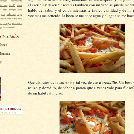
silencio
simbolismo
el escribir y describir recetas también con un vino se puede marid
taberna
tabulé
tahini
hablo del sabor y el color, mientras te indico cantidad y de mi
e pera
torrijas
torta
uva
valbuena
vega
vez más me acuerdo, la boca se me hace agua y el agua se me hace
blanco
vino dulce
vino
no y mujer
vino ático
age
wasabi
yodo
s Visitados
Teatro
Montera
Que disfrutes de la
sartená
y tal vez de ese
Barbadillo
. Un beso 
rojizo y doradito, de sabor a patata que a veces vale para filosof
de un habitual inciso.