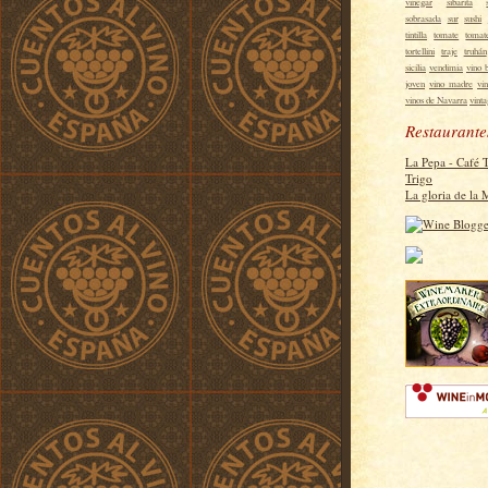
vinegar
sibarita
sobrasada
sur
sushi
tintilla
tomate
tomat
tortellini
traje
truhán
sicilia
vendimia
vino 
joven
vino madre
vi
vinos de Navarra
vint
Restaurante
La Pepa - Café 
Trigo
La gloria de la 