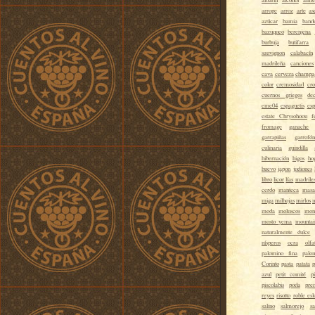
arrope
arroz
arte
as
azúcar
bamia
band
bazuqueo
berenjena
burbuja
butifarra
sauvignon
calabacín
madrileña
canciones
cava
cerveza
champa
color
cremosidad
cro
cuernos griegos
de
eme04
espaguetis
esp
estate Chrysohoou
f
fromage
ganache
garrapiñas
garrofón
culinaria
guindilla
hibernación
higos
ho
huevo
japon
judiones
libro
licor
lías
madrile
cerdo
manteca
masa
miga
milhojas
mirlos
m
moda
moluscos
mon
mosto yema
mountai
naturalmente dulce
nísperos
ocra
olfa
palomino fina
palo
Corinto
pasta
patata
p
azul
petit comité
p
piscolabis
poda
pre
reyes
risotto
roble es
salino
salmorejo
sa