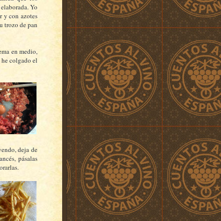
n elaborada. Yo
r y con azotes
tu trozo de pan
yema en medio,
 he colgado el
yendo, deja de
rancés, pásalas
orarlas.